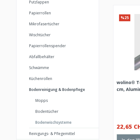
Putzlappen
Papierrollen
%25
Mikrofasertücher
Wischtücher
Papierrollenspender
Abfallbehälter
Schwämme
Küchenrollen
wolino® T
cm, Alumi
Bodenreinigung & Bodenpflege
Mopps
Bodentücher
Bodenwischsysteme
22,65 C
Reinigungs- & Pflegemittel