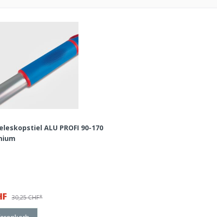
eleskopstiel ALU PROFI 90-170
nium
HF
30,25 CHF*